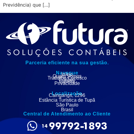
Previdência) que […]
Parceria eficiente na sua gestão.
Navegue
Início
Quem Somos
Trabalhe Conosco
Contato
Galeria
Privacidade
Localização
Caingangs, 1296
Estância Turística de Tupã
São Paulo
Brasil
Central de Atendimento ao Cliente