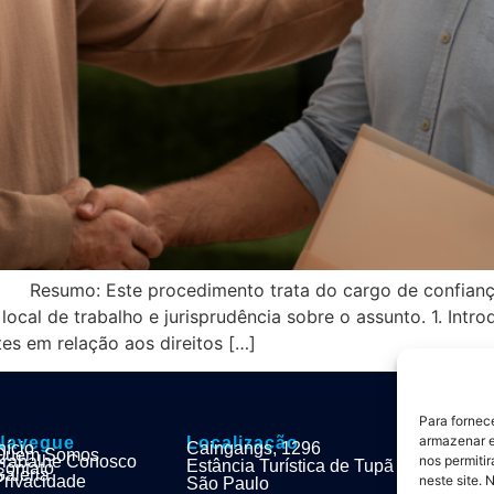
 Resumo: Este procedimento trata do cargo de confiança
 local de trabalho e jurisprudência sobre o assunto. 1. In
es em relação aos direitos […]
Para fornec
armazenar e
Navegue
Localização
nício
Caingangs, 1296
Quem Somos
nos permiti
Trabalhe Conosco
Estância Turística de Tupã
Contato
Galeria
neste site. 
Privacidade
São Paulo