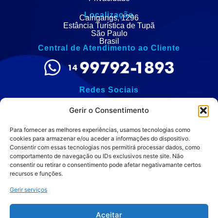
Localização
Caingangs, 1296
Estância Turística de Tupã
São Paulo
Brasil
Central de Atendimento ao Cliente
Redes Sociais
Gerir o Consentimento
Para fornecer as melhores experiências, usamos tecnologias como
Política de Privacidade:
cookies para armazenar e/ou aceder a informações do dispositivo.
Consentir com essas tecnologias nos permitirá processar dados, como
comportamento de navegação ou IDs exclusivos neste site. Não
consentir ou retirar o consentimento pode afetar negativamante certos
recursos e funções.
Gerir serviços
FuturaCon - Todos direitos
reservados
Aceitar