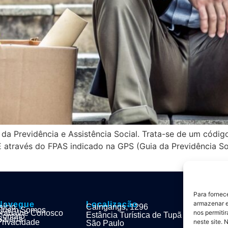
 da Previdência e Assistência Social. Trata-se de um códig
 É através do FPAS indicado na GPS (Guia da Previdência S
Para fornec
armazenar e
Navegue
Localização
nício
Caingangs, 1296
Quem Somos
nos permiti
Trabalhe Conosco
Estância Turística de Tupã
Contato
Galeria
neste site. 
Privacidade
São Paulo